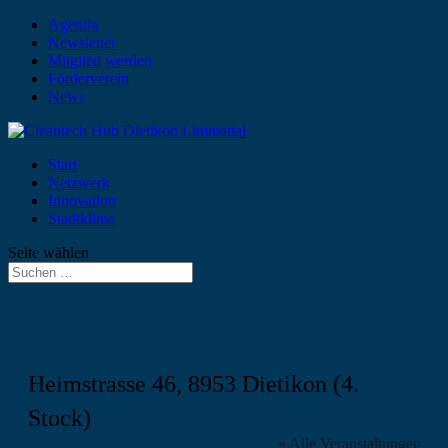
Agenda
Newsletter
Mitglied werden
Förderverein
News
Start
Netzwerk
Innovation
Stadtklima
Seite wählen
Heimstrasse 46, 8953 Dietikon (4.
Stock)
« Alle Veranstaltungen