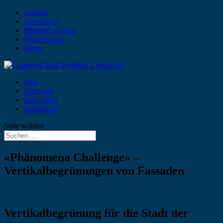
Agenda
Newsletter
Mitglied werden
Förderverein
News
Start
Netzwerk
Innovation
Stadtklima
Seite wählen
«Phänomena Challenge» –
Vertikalbegrünungen von Fassaden
Vertikalbegrünung für die Stadt der