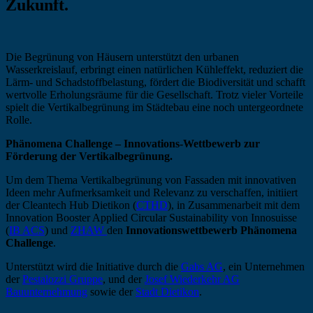
Zukunft.
Die Begrünung von Häusern unterstützt den urbanen
Wasserkreislauf, erbringt einen natürlichen Kühleffekt, reduziert die
Lärm- und Schadstoffbelastung, fördert die Biodiversität und schafft
wertvolle Erholungsräume für die Gesellschaft. Trotz vieler Vorteile
spielt die Vertikalbegrünung im Städtebau eine noch untergeordnete
Rolle.
Phänomena Challenge – Innovations-Wettbewerb zur
Förderung der Vertikalbegrünung
.
Um dem Thema Vertikalbegrünung von Fassaden mit innovativen
Ideen mehr Aufmerksamkeit und Relevanz zu verschaffen, initiiert
der Cleantech Hub Dietikon (
CTHD
), in Zusammenarbeit mit dem
Innovation Booster Applied Circular Sustainability von Innosuisse
(
IB ACS
) und
ZHAW
den
Innovationswettbewerb Phänomena
Challenge
.
Unterstützt wird die Initiative durch die
Gabs AG
, ein Unternehmen
der
Pestalozzi Gruppe
, und der
Josef Wiederkehr AG
Bauunternehmung
sowie der
Stadt Dietikon
.