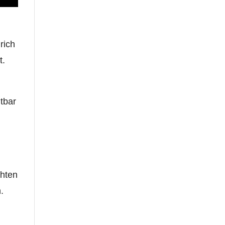
rich
t.
tbar
a
chten
.