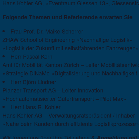
Hans Kohler AG, «Eventraum Giessen 13», Giessenstra
Folgende Themen und Referierende erwarten Sie
Frau Prof. Dr. Maike Scherrer
ZHAW School of Engineering «Nachhaltige Logistik»
«Logistik der Zukunft mit selbstfahrenden Fahrzeugen»
Herr Pascal Kern
Amt für Mobilität Kanton Zürich – Leiter Mobilitätsentw
«Strategie DiNaMo «
gitalisierung und
chhaltigkeit
Di
Na
Herr Björn Lindner
Planzer Transport AG – Leiter Innovation
«Hochautomatisierter Gütertransport – Pilot Max»
Herr Hans R. Kohler
Hans Kohler AG – Verwaltungsratspräsident / Inhaber
«Nahe beim Kunden durch effiziente Logistikprozesse»
Wir freuen uns über Ihre Teilnahme &
Anmeldung mit K