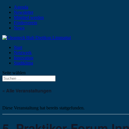
Agenda
Newsletter
Mitglied werden
Förderverein
News
Start
Netzwerk
Innovation
Stadtklima
Seite wählen
« Alle Veranstaltungen
Diese Veranstaltung hat bereits stattgefunden.
5. Praktiker-Forum In