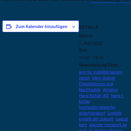
Zum Kalender hinzufügen
DETAILS
Datum:
1. April 2025
Zeit:
16:00 - 19:00
Veranstaltung-Tags:
amt für mobilität kanton
zürich
,
björn lindner
,
Digitalisierung und
Nachhaltigk
,
dynamo
,
Hans Kohler AG
,
hans r.
kohler
,
hochautomatisierter
gütertransport
,
Logistik
,
logistik der zukunft
,
pascal
kern
,
planzer transport ag
,
prof. dr. maike scherrer
,