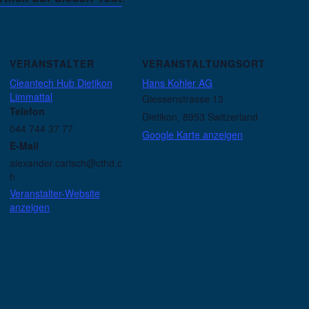
VERANSTALTER
VERANSTALTUNGSORT
Cleantech Hub Dietikon
Hans Kohler AG
Limmattal
Giessenstrasse 13
Telefon
Dietikon
,
8953
Switzerland
044 744 37 77
Google Karte anzeigen
E-Mail
alexander.carisch@cthd.c
h
Veranstalter-Website
anzeigen