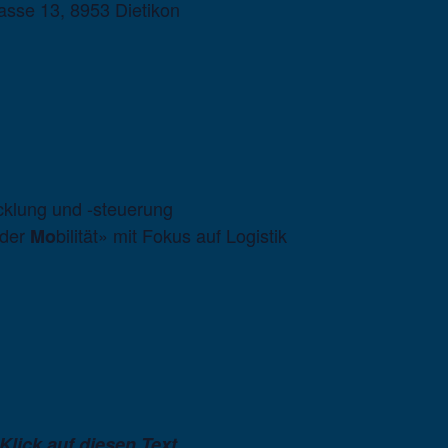
sse 13, 8953 Dietikon
icklung und -steuerung
 der
bilität» mit Fokus auf Logistik
Mo
.
lick auf diesen Text